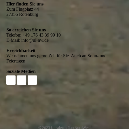
Hier finden Sie uns
Zum Flugplatz 44
27356 Rotenburg
So erreichen Sie uns
Telefon: +49 176 43 39 99 10
E-Mail: info@ul-nw.de
Erreichbarkeit
Wir nehmen uns gerne Zeit für Sie. Auch an Sonn- und
Feiertagen
Soziale Medien
© 2023 Ultraleichtflug NordWest