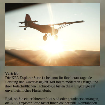
Vertrieb
Die KFA Explorer Serie ist bekannt für ihre herausragende
Leistung und Zuverlässigkeit. Mit ihrem modernen Design und
ihrer fortschrittlichen Technologie bieten diese Flugzeuge ein
unvergleichliches Flugerlebnis.
Egal, ob Sie ein erfahrener Pilot sind oder gerade erst anfangen,
die KFA Explorer Serie bietet Ihnen die perfekte Kombination